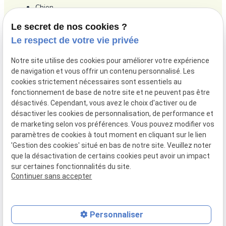
Chien
Chat
Le secret de nos cookies ?
Le respect de votre vie privée
NAC
Nos services
Notre site utilise des cookies pour améliorer votre expérience
de navigation et vous offrir un contenu personnalisé. Les
Boutique en ligne
cookies strictement nécessaires sont essentiels au
Actualités
fonctionnement de base de notre site et ne peuvent pas être
désactivés. Cependant, vous avez le choix d'activer ou de
Contact
désactiver les cookies de personnalisation, de performance et
de marketing selon vos préférences. Vous pouvez modifier vos
paramètres de cookies à tout moment en cliquant sur le lien
Mentions
Politique de
Gestion
Plan du
'Gestion des cookies' situé en bas de notre site. Veuillez noter
légales
confidentialité
des
site
que la désactivation de certains cookies peut avoir un impact
cookies
sur certaines fonctionnalités du site.
Siret :
44536771700029
Continuer sans accepter
Personnaliser