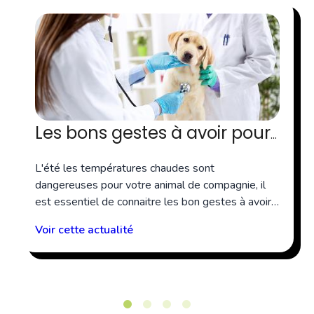
Les bons gestes à avoir pour
son chien et/ou son chat en
L'été les températures chaudes sont
cas de fortes chaleurs
dangereuses pour votre animal de compagnie, il
est essentiel de connaitre les bon gestes à avoir,
ici le Dr ...
Voir cette actualité